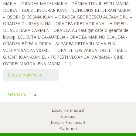
MARIA – ORADEA MATEI MARIA – SÂNMARTIN ILIESCU MARIA-
DOINA – BULZ LINGURAR IOAN – ŞUNCUIUŞ BLIDERAN MARIA
– OŞORHEI COSMA IOAN – ORADEA GEORGESCU ALEXANDRU –
ORADEA CIURSAŞ NINA – ORADEA CREŢ ADRIANA – HIDIŞELU
DE SUS BARA CARMEN - ORADEA Au castigat cate o geanta de
laptop: LEUCUŢA LICA-AURELIA - ORADEA MARINO CLAUDIA -
ORADEA BÎTEA VIORICA - ALPAREA PETRARU MIHAIELA -
VULCAN SÂNZA VIOREL - TOPA DE SUS VARGA IONEL - HAIEU
GHENT IOAN-DANIEL - TOPEŞTI VLOANGĂ MARIANA - CIHEI
GYORFI MAGDALENA MARIA - […]
Citeste mai multe
« Anterioară
1
2
Locatii Farmacia 3
Contact
Despre Farmacia 3
Parteneri
Clubul Mamicilor