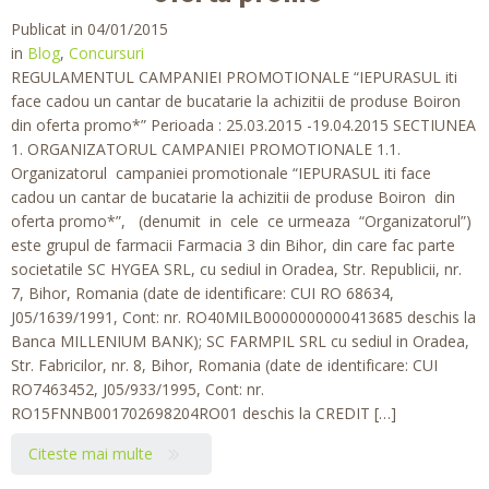
Publicat in 04/01/2015
in
Blog
,
Concursuri
REGULAMENTUL CAMPANIEI PROMOTIONALE “IEPURASUL iti
face cadou un cantar de bucatarie la achizitii de produse Boiron
din oferta promo*” Perioada : 25.03.2015 -19.04.2015 SECTIUNEA
1. ORGANIZATORUL CAMPANIEI PROMOTIONALE 1.1.
Organizatorul campaniei promotionale “IEPURASUL iti face
cadou un cantar de bucatarie la achizitii de produse Boiron din
oferta promo*”, (denumit in cele ce urmeaza “Organizatorul”)
este grupul de farmacii Farmacia 3 din Bihor, din care fac parte
societatile SC HYGEA SRL, cu sediul in Oradea, Str. Republicii, nr.
7, Bihor, Romania (date de identificare: CUI RO 68634,
J05/1639/1991, Cont: nr. RO40MILB0000000000413685 deschis la
Banca MILLENIUM BANK); SC FARMPIL SRL cu sediul in Oradea,
Str. Fabricilor, nr. 8, Bihor, Romania (date de identificare: CUI
RO7463452, J05/933/1995, Cont: nr.
RO15FNNB001702698204RO01 deschis la CREDIT […]
Citeste mai multe