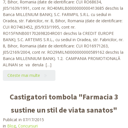
7, Bihor, Romania (date de identificare: CUI RO68634,
J05/1639/1991, cont nr. RO40MILB0000000000413685 deschis la
Banca MILLENIUM BANK); S.C. FARMPIL S.R.L. cu sediul in
Oradea, str. Fabricilor, nr. 8, Bihor, Romania (date de identificare:
CUI RO7463452, J05/933/1995, cont nr.
RO15FNNB001702698204RO01 deschis la CREDIT EUROPE
BANK); S.C. ARTEMIS S.R.L., cu sediul in Oradea, str. Fabricilor, nr.
8, Bihor, Romania (date de identificare: CUI RO16971263,
J05/2169/2004, cont nr. RO29MILN0000000000589162 deschis la
Banca MILLENNIUM BANK). 1.2. CAMPANIA PROMOTIONALĂ
ALINAN se va derula […]
Citeste mai multe
Castigatori tombola "Farmacia 3
sustine un stil de viata sanatos"
Publicat in 07/17/2015
in
Blog
,
Concursuri