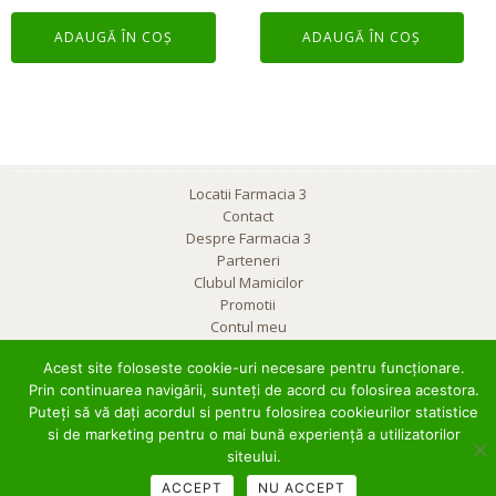
ADAUGĂ ÎN COȘ
ADAUGĂ ÎN COȘ
Locatii Farmacia 3
Contact
Despre Farmacia 3
Parteneri
Clubul Mamicilor
Promotii
Contul meu
Cauta produs
Acest site foloseste cookie-uri necesare pentru funcționare.
Termeni si conditii
Prin continuarea navigării, sunteți de acord cu folosirea acestora.
Politica de confidentialitate
Puteți să vă dați acordul si pentru folosirea cookieurilor statistice
si de marketing pentru o mai bună experiență a utilizatorilor
© 2013 Toate drepturile rezervate Farmacia 3, Oradea, Str. Republicii nr. 7
siteului.
ACCEPT
NU ACCEPT