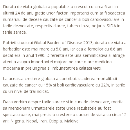
Durata de viata globala a populatiei a crescut cu circa 6 ani in
ultimii 24 de ani, gratie unor factori importanti cum ar fi scaderea
numarului de decese cauzate de cancer si boli cardiovasculare in
tarile dezvoltate, respectiv diaree, tuberculoza, pojar si SIDA in
tarile sarace.
Potrivit studiului Global Burden of Disease 2013, durata de viata a
barbatilor este mai mare cu 5.8 ani, iar cea a femeilor cu 6.6 ani
decat era in anul 1990. Diferenta este una semnificativa si atrage
atentia asupra importantei majore pe care o are medicina
moderna in prelungirea si imbunatatirea calitatii vietii.
La aceasta crestere globala a contribuit scaderea mortalitatii
cauzate de cancer cu 15% si boli cardiovasculare cu 22%, in tarile
cu un nivel de trai ridicat.
Daca vorbim despre tarile sarace si in curs de dezvoltare, merita
sa mentionam urmatoarele state unde rezultatele au fost
spectaculoase, mai precis o crestere a duratei de viata cu circa 12
ani: Nigeria, Nepal, Iran, Etiopia, Maldive.