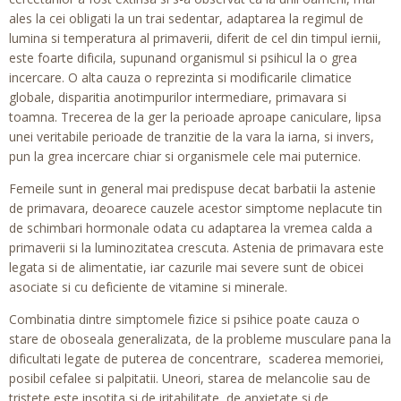
ales la cei obligati la un trai sedentar, adaptarea la regimul de
lumina si temperatura al primaverii, diferit de cel din timpul iernii,
este foarte dificila, supunand organismul si psihicul la o grea
incercare. O alta cauza o reprezinta si modificarile climatice
globale, disparitia anotimpurilor intermediare, primavara si
toamna. Trecerea de la ger la perioade aproape caniculare, lipsa
unei veritabile perioade de tranzitie de la vara la iarna, si invers,
pun la grea incercare chiar si organismele cele mai puternice.
Femeile sunt in general mai predispuse decat barbatii la astenie
de primavara, deoarece cauzele acestor simptome neplacute tin
de schimbari hormonale odata cu adaptarea la vremea calda a
primaverii si la luminozitatea crescuta. Astenia de primavara este
legata si de alimentatie, iar cazurile mai severe sunt de obicei
asociate si cu deficiente de vitamine si minerale.
Combinatia dintre simptomele fizice si psihice poate cauza o
stare de oboseala generalizata, de la probleme musculare pana la
dificultati legate de puterea de concentrare, scaderea memoriei,
posibil cefalee si palpitatii. Uneori, starea de melancolie sau de
tristete este insotita si de iritabilitate, de anxietate si de