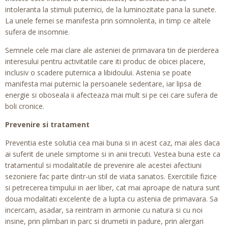
intoleranta la stimuli puternici, de la luminozitate pana la sunete.
La unele femei se manifesta prin somnolenta, in timp ce altele
sufera de insomnie.
Semnele cele mai clare ale asteniei de primavara tin de pierderea
interesului pentru activitatile care iti produc de obicei placere,
inclusiv o scadere puternica a libidoului. Astenia se poate
manifesta mai puternic la persoanele sedentare, iar lipsa de
energie si oboseala ii afecteaza mai mult si pe cei care sufera de
boli cronice.
Prevenire si tratament
Preventia este solutia cea mai buna si in acest caz, mai ales daca
ai suferit de unele simptome si in anii trecuti. Vestea buna este ca
tratamentul si modalitatile de prevenire ale acestei afectiuni
sezoniere fac parte dintr-un stil de viata sanatos. Exercitiile fizice
si petrecerea timpului in aer liber, cat mai aproape de natura sunt
doua modalitati excelente de a lupta cu astenia de primavara. Sa
incercam, asadar, sa reintram in armonie cu natura si cu noi
insine, prin plimbari in parc si drumetii in padure, prin alergari