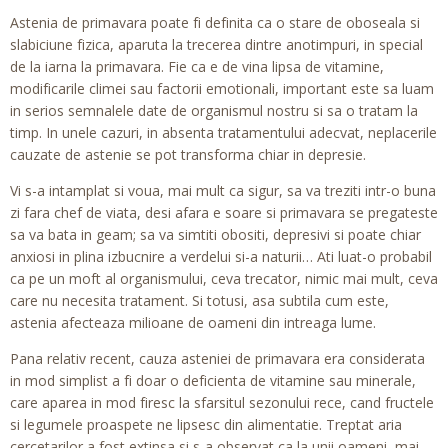
Astenia de primavara poate fi definita ca o stare de oboseala si
slabiciune fizica, aparuta la trecerea dintre anotimpuri, in special
de la iarna la primavara. Fie ca e de vina lipsa de vitamine,
modificarile climei sau factorii emotionali, important este sa luam
in serios semnalele date de organismul nostru si sa o tratam la
timp. In unele cazuri, in absenta tratamentului adecvat, neplacerile
cauzate de astenie se pot transforma chiar in depresie.
Vi s-a intamplat si voua, mai mult ca sigur, sa va treziti intr-o buna
zi fara chef de viata, desi afara e soare si primavara se pregateste
sa va bata in geam; sa va simtiti obositi, depresivi si poate chiar
anxiosi in plina izbucnire a verdelui si-a naturii… Ati luat-o probabil
ca pe un moft al organismului, ceva trecator, nimic mai mult, ceva
care nu necesita tratament. Si totusi, asa subtila cum este,
astenia afecteaza milioane de oameni din intreaga lume.
Pana relativ recent, cauza asteniei de primavara era considerata
in mod simplist a fi doar o deficienta de vitamine sau minerale,
care aparea in mod firesc la sfarsitul sezonului rece, cand fructele
si legumele proaspete ne lipsesc din alimentatie. Treptat aria
cercetarilor a fost extinsa si s-a observat ca la unii oameni, mai