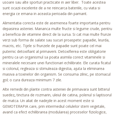
usoare sau alte sporturi practicate in aer liber. Toate acestea
sunt ocazii excelente de a ne reincarca bateriile, cu viata si
energia ce emana in aceasta perioada din pamant.
Alimentatia corecta este de asemenea foarte importanta pentru
depasirea asteniei. Mananca multe fructe si legume crude, pentru
a beneficia de vitamine direct de la sursa. Si cat mai multe frunze
verzi sub forma de salate sau sucuri proaspete: papadie, leurda,
macris, etc. Tijele si frunzele de papadie sunt poate cel mai
puternic detoxifiant al primaverii. Detoxifierea este obligatorie
pentru ca un organismul sa poata asimila corect vitaminele si
mineralele necesare unei functionari echilibrate. Ele curata ficatul
si colonul, regleaza si stimuleaza digestia, ajuta la eliminarea
masiva a toxinelor din organism. Se consuma zilnic, pe stomacul
gol; o cura dureaza minimum 7 zile.
Alte remedii din plante contra asteniei de primavara sunt bitterul
suedez
,
tinctura de rozmarin, uleiul de catina, polenul si laptisorul
de matca. Un aliat de nadejde in acest moment este si
GEMOTERAPIA care, prin intermediul celulelor stem vegetale,
avand ca efect echilibrarea (modularea) proceselor fiziologice,