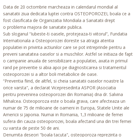
Data de 20 octombrie marcheaza in calendarul mondial al
sanatatii ziua dedicata luptei contra OSTEOPOROZEI, boala ce a
fost clasificata de Organizatia Mondiala a Sanatatii drept
o problema majora de sanatate publica.
Sub sloganul
“Iubeste-ti oasele, protejeaza-ti viitorul”,
Fundatia
Internationala a Osteoporozei doreste sa atraga atentia
populatiei in privinta actiunilor care se pot intreprinde pentru a
preveni sanatatea oaselor si a muschilor. Astfel se initiaza de fapt
o campanie anuala de sensibilizare a populatiei, axata in primul
rand pe preventie si abia apoi pe diagnosticarea si tratamentul
osteoporozei si a altor boli metabolice de oase.
“P
reventia fiind, de altfel, si cheia
sanatatii oaselor noastre la
orice varsta", a declarat Vicepresedinta ASPOR (Asociatia
pentru prevenirea osteoporozei din Romania) dna dr. Salvina
Mihalcea. Osteoporoza este o boala grava, care afecteaza un
numar de 75 de milioane de oameni in Europa, Statele Unite ale
Americii si Japonia. Numai in Romania, 1,3 milioane de femei
sufera din cauza osteoporozei, boala afectand una din trei femei
cu varsta de peste 50 de ani.
Denumita deseori "boala tacuta", osteoporoza reprezinta o