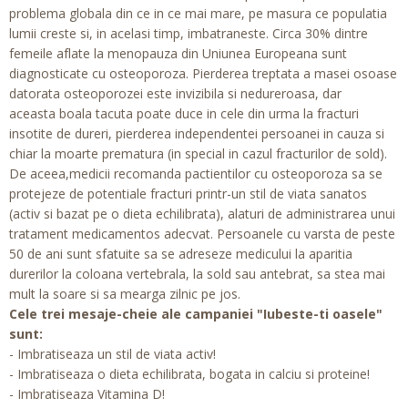
problema globala din ce in ce mai mare, pe masura ce populatia
lumii creste si, in acelasi timp, imbatraneste. Circa 30% dintre
femeile aflate la menopauza din Uniunea Europeana sunt
diagnosticate cu osteoporoza. Pierderea treptata a masei osoase
datorata osteoporozei este invizibila si nedureroasa, dar
aceasta boala tacuta poate duce in cele din urma la fracturi
insotite de dureri, pierderea independentei persoanei in cauza si
chiar la moarte prematura (in special in cazul fracturilor de sold).
De aceea,medicii recomanda pactientilor cu osteoporoza sa se
protejeze de potentiale fracturi printr-un stil de viata sanatos
(activ si bazat pe o dieta echilibrata), alaturi de administrarea unui
tratament medicamentos adecvat. Persoanele cu varsta de peste
50 de ani sunt sfatuite sa se adreseze medicului la aparitia
durerilor la coloana vertebrala, la sold sau antebrat, sa stea mai
mult la soare si sa mearga zilnic pe jos.
Cele trei mesaje-cheie ale campaniei "Iubeste-ti oasele"
sunt:
- Imbratiseaza un stil de viata activ!
- Imbratiseaza o dieta echilibrata, bogata in calciu si proteine!
- Imbratiseaza Vitamina D!