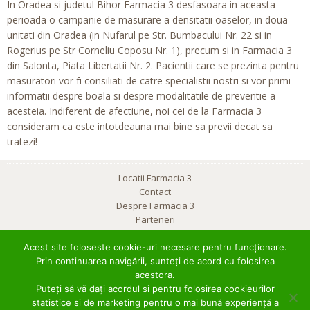
In Oradea si judetul Bihor Farmacia 3 desfasoara in aceasta
perioada o campanie de masurare a densitatii oaselor, in doua
unitati din Oradea (in Nufarul pe Str. Bumbacului Nr. 22 si in
Rogerius pe Str Corneliu Coposu Nr. 1), precum si in Farmacia 3
din Salonta, Piata Libertatii Nr. 2. Pacientii care se prezinta pentru
masuratori vor fi consiliati de catre specialistii nostri si vor primi
informatii despre boala si despre modalitatile de preventie a
acesteia.
Indiferent de afectiune, noi cei de la
Farmacia 3
consideram ca este intotdeauna mai bine sa previi decat sa
tratezi!
Locatii Farmacia 3
Contact
Despre Farmacia 3
Parteneri
Clubul Mamicilor
Promotii
Acest site foloseste cookie-uri necesare pentru funcționare.
Contul meu
Prin continuarea navigării, sunteți de acord cu folosirea
Cauta produs
acestora.
Termeni si conditii
Puteți să vă dați acordul si pentru folosirea cookieurilor
Politica de confidentialitate
statistice si de marketing pentru o mai bună experiență a